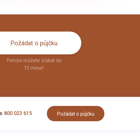
Požádat o půjčku
Peníze můžete získat do
15 minut!
a:
800 023 615
Požádat o půjčku