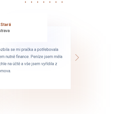
 Stará
 Milá
trava
trava
zbila se mi pračka a potřebovala
zbila se mi pračka a potřebovala
em nutně finance. Peníze jsem měla
em nutně finance. Peníze jsem měla
Další
chle na účtě a vše jsem vyřídila z
chle na účtě a vše jsem vyřídila z
omova.
omova.