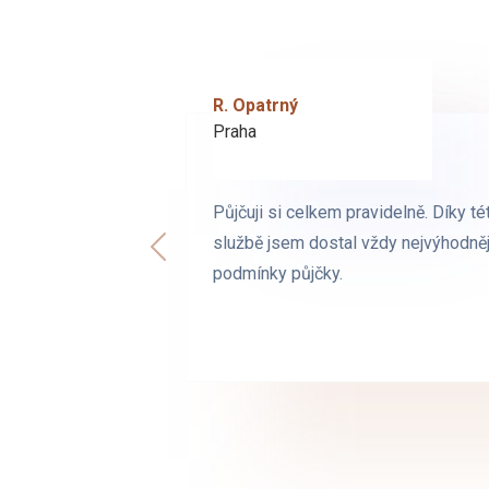
R. Opatrný
K. Novák
Praha
Brno
Půjčuji si celkem pravidelně. Díky té
Půjčuji si celkem pravidelně. Díky té
službě jsem dostal vždy nejvýhodněj
službě jsem dostal vždy nejvýhodněj
Předchozí
podmínky půjčky.
podmínky půjčky.