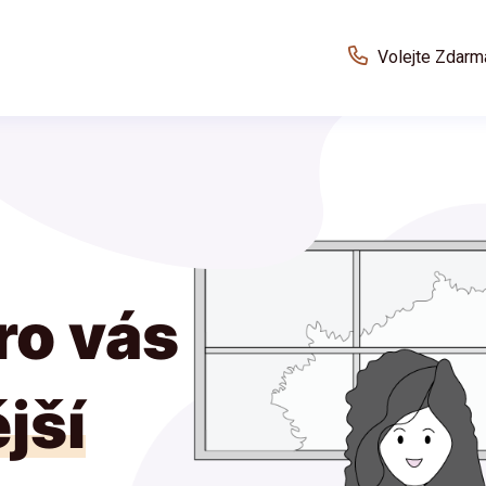
Volejte Zdarm
ro vás
jší