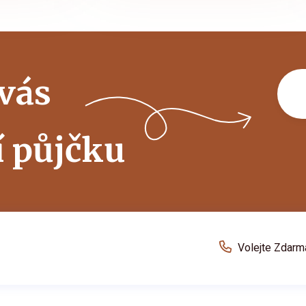
 vás
í půjčku
Volejte Zdarm