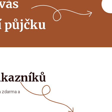
 vás
í půjčku
ákazníků
la zdarma a