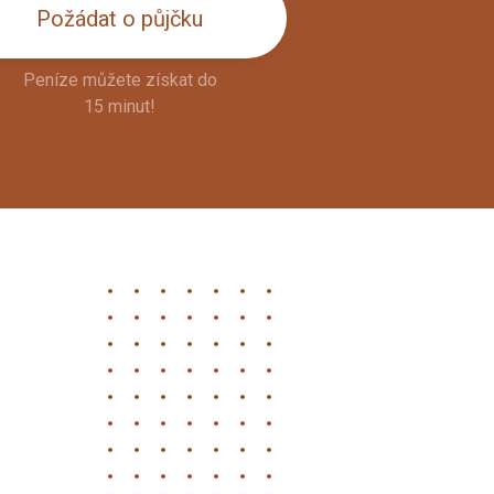
Požádat o půjčku
Peníze můžete získat do
15 minut!