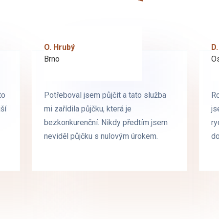
O. Hrubý
D. Starý
D.
L.
Brno
Praha
Os
Os
to
to
Potřeboval jsem půjčit a tato služba
Potřeboval jsem půjčit a tato služba
Ro
Ro
ší
ší
mi zařídila půjčku, která je
mi zařídila půjčku, která je
js
js
bezkonkurenční. Nikdy předtím jsem
bezkonkurenční. Nikdy předtím jsem
ry
ry
neviděl půjčku s nulovým úrokem.
neviděl půjčku s nulovým úrokem.
d
d