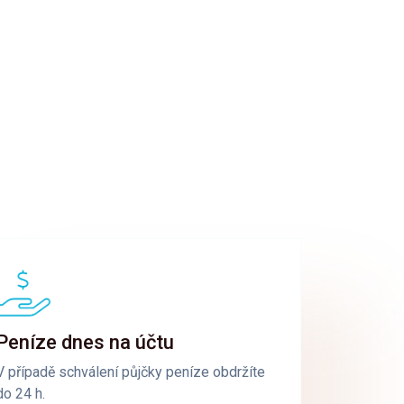
Peníze dnes na účtu
V případě schválení půjčky peníze obdržíte
do 24 h.